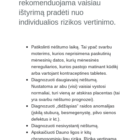
rekomenduojama vaisiau 
ištyrimą pradėti nuo 
individualios rizikos vertinimo.
Patikslinti nėštumo laiką. Tai ypač svarbu 
moterims, kurios neprisimena paskutinių 
mėnesinių datos, kurių mėnesinės 
nereguliarios, kurios pastojo matinant kūdikį 
arba vartojant kontraceptines tabletes.
Diagnozuoti daugiavaisį nėštumą. 
Nustatoma ar abu (visi) vaisiai vystosi 
normaliai, turi vieną ar atskiras placentas (tai 
yra svarbu nėštumo prognozei).
Diagnozuoti „didžiąsias“ raidos anomalijas 
(įskilą stuburą, besmegenystę, pilvo sienos 
defektus ir kt.).
Diagnozuoti nesivystantį nėštumą.
Apskaičiuoti Dauno ligos ir kitų 
chromosominių ligų riziką. Rizika vertinama 