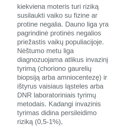
kiekviena moteris turi riziką 
susilaukti vaiko su fizine ar 
protine negalia. Dauno liga yra 
pagrindinė protinės negalios 
priežastis vaikų populiacijoje. 
Nėštumo metu liga 
diagnozuojama atlikus invazinį 
tyrimą (choriono gaurelių 
biopsiją arba amniocentezę) ir 
ištyrus vaisiaus ląsteles arba 
DNR laboratoriniais tyrimų 
metodais. Kadangi invazinis 
tyrimas didina persileidimo 
riziką (0,5-1%), 