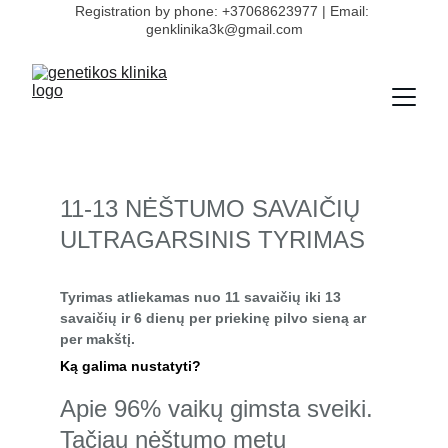
Registration by phone: +37068623977 | Email: 
genklinika3k@gmail.com
11-13 NĖŠTUMO SAVAIČIŲ 
ULTRAGARSINIS TYRIMAS
Tyrimas atliekamas nuo 11 savaičių iki 13 
savaičių ir 6 dienų per priekinę pilvo sieną ar 
per makštį.
Ką galima nustatyti?
Apie 96% vaikų gimsta sveiki. 
Tačiau nėštumo metu 