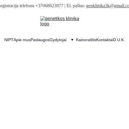
Registracija telefonu +37068623977 | El. paštas: 
genklinika3k@gmail.c
NIPT
Apie mus
Paslaugos
Gydytojai
Kainoraštis
Kontaktai
D.U.K.
ukti džiaugsm