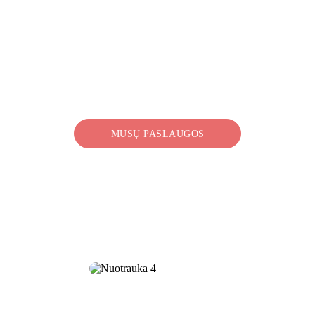
 pat džiaugsm
GOTHOLDAS EFRAIMAS LESINGAS
TERMIN 
MŪSŲ PASLAUGOS