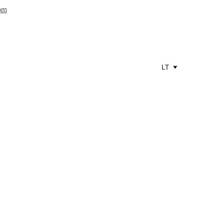
om
LT
o– 